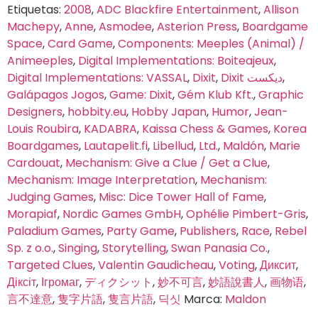
Etiquetas:
2008
,
ADC Blackfire Entertainment
,
Allison
Machepy
,
Anne
,
Asmodee
,
Asterion Press
,
Boardgame
Space
,
Card Game
,
Components: Meeples (Animal) /
Animeeples
,
Digital Implementations: Boiteajeux
,
Digital Implementations: VASSAL
,
Dixit
,
Dixit ديكست
,
Galápagos Jogos
,
Game: Dixit
,
Gém Klub Kft.
,
Graphic
Designers
,
hobbity.eu
,
Hobby Japan
,
Humor
,
Jean-
Louis Roubira
,
KADABRA
,
Kaissa Chess & Games
,
Korea
Boardgames
,
Lautapelit.fi
,
Libellud
,
Ltd.
,
Maldón
,
Marie
Cardouat
,
Mechanism: Give a Clue / Get a Clue
,
Mechanism: Image Interpretation
,
Mechanism:
Judging Games
,
Misc: Dice Tower Hall of Fame
,
Morapiaf
,
Nordic Games GmbH
,
Ophélie Pimbert-Gris
,
Paladium Games
,
Party Game
,
Publishers
,
Race
,
Rebel
Sp. z o.o.
,
Singing
,
Storytelling
,
Swan Panasia Co.
,
Targeted Clues
,
Valentin Gaudicheau
,
Voting
,
Диксит
,
Діксіт
,
Ігромаг
,
ディクシット
,
妙不可言
,
妙語說書人
,
画物语
,
言不達意
,
隻字片語
,
隻言片語
,
딕싯
Marca:
Maldon