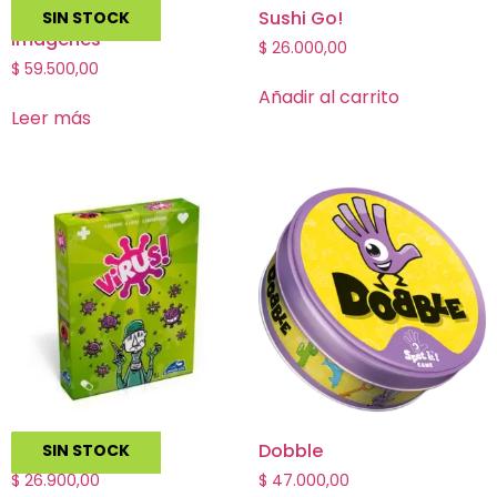
Codigo Secreto
Sushi Go!
SIN STOCK
Imagenes
$
26.000,00
$
59.500,00
Añadir al carrito
Leer más
Virus!
Dobble
SIN STOCK
$
26.900,00
$
47.000,00