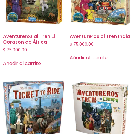
Aventureros al Tren El
Aventureros al Tren India
Corazón de África
$
75.000,00
$
75.000,00
Añadir al carrito
Añadir al carrito