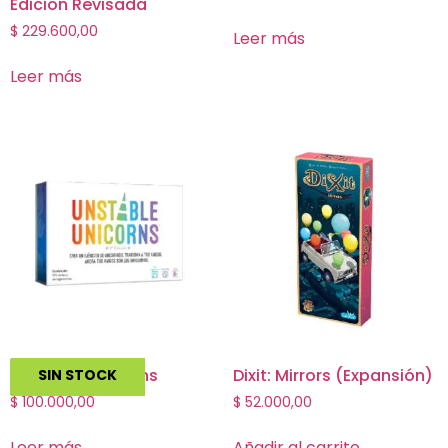
Edición Revisada
$
229.600,00
Leer más
Leer más
Unstable Unicorns
Dixit: Mirrors (Expansión)
SIN STOCK
$
100.000,00
$
52.000,00
Leer más
Añadir al carrito