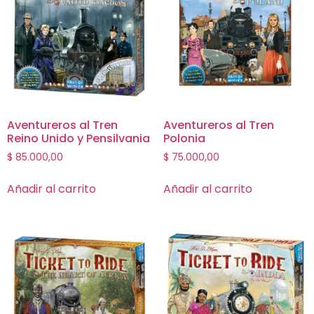
Aventureros al Tren
Aventureros al Tren
Reino Unido y Pensilvania
Polonia
$
85.000,00
$
75.000,00
Añadir al carrito
Añadir al carrito