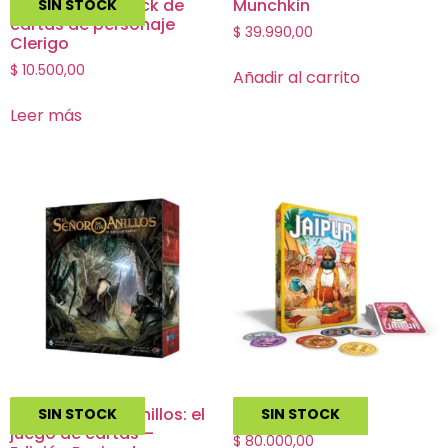
Hero Realms: Pack de
Munchkin
SIN STOCK
cartas de personaje
$
39.990,00
Clerigo
$
10.500,00
Añadir al carrito
Leer más
El Señor de los Anillos: el
Jaipur
SIN STOCK
SIN STOCK
juego de cartas –
$
80.000,00