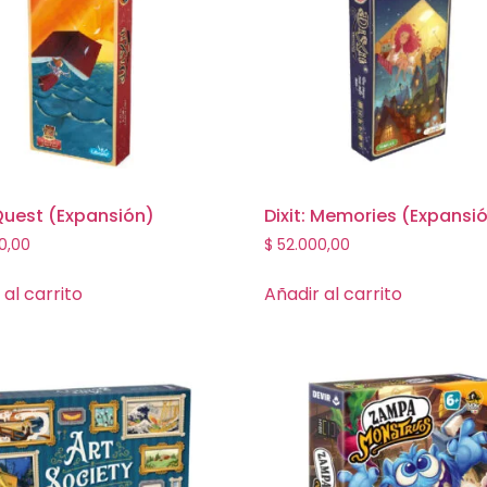
 Quest (Expansión)
Dixit: Memories (Expansi
0,00
$
52.000,00
 al carrito
Añadir al carrito