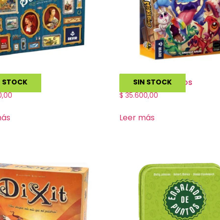
ciety
Zampa Monstruos
N STOCK
SIN STOCK
0,00
$
35.600,00
más
Leer más