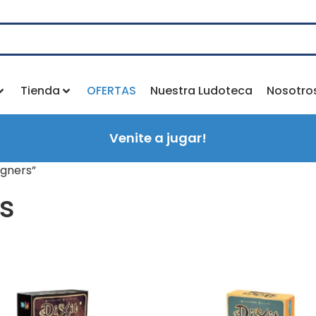
Tienda
OFERTAS
Nuestra Ludoteca
Nosotro
Venite a jugar!
igners”
s