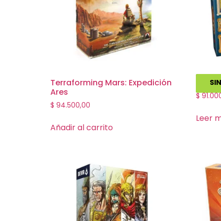
Terraforming Mars: Expedición
Art So
SI
Ares
$
91.00
$
94.500,00
Leer 
Añadir al carrito