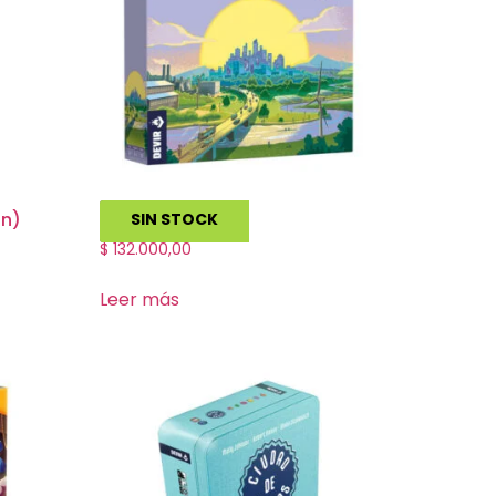
ón)
Catan: Energías
SIN STOCK
$
132.000,00
Leer más