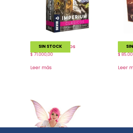
Imperium Clásicos
Dixit
SIN STOCK
SI
$
71.000,00
$
85.00
Leer más
Leer 