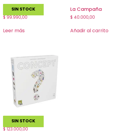
Wavelength
La Campaña
SIN STOCK
$
99.990,00
$
40.000,00
Leer más
Añadir al carrito
Concept
SIN STOCK
$
123.000,00