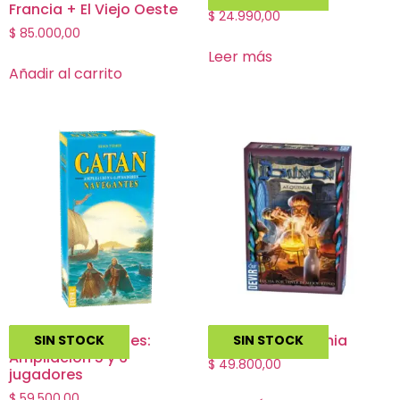
Francia + El Viejo Oeste
$
24.990,00
$
85.000,00
Leer más
Añadir al carrito
Catan Navegantes:
Dominion: Alquimia
SIN STOCK
SIN STOCK
Ampliacion 5 y 6
$
49.800,00
jugadores
$
59.500,00