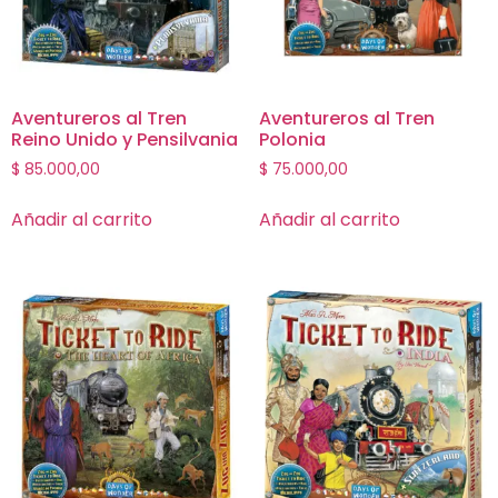
Aventureros al Tren
Aventureros al Tren
Reino Unido y Pensilvania
Polonia
$
85.000,00
$
75.000,00
Añadir al carrito
Añadir al carrito