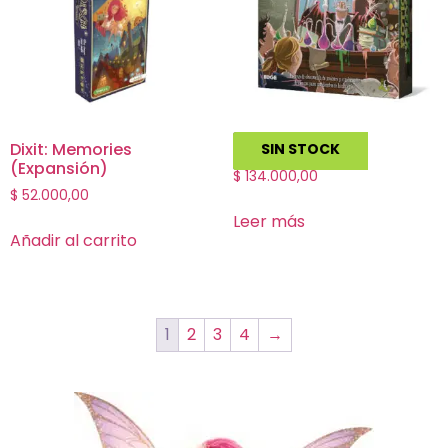
Dixit: Memories
Potion Explosion
SIN STOCK
(Expansión)
$
134.000,00
$
52.000,00
Leer más
Añadir al carrito
1
2
3
4
→