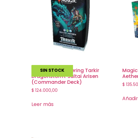
Magic The Gathering Tarkir
Magic
SIN STOCK
Dragonstorm: Sultai Arisen
Aether
(Commander Deck)
$
135.5
$
124.000,00
Añadir
Leer más