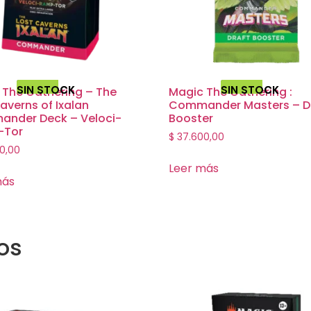
SIN STOCK
SIN STOCK
 The Gathering – The
Magic The Gathering :
averns of Ixalan
Commander Masters – D
nder Deck – Veloci-
Booster
-Tor
$
37.600,00
0,00
Leer más
más
os