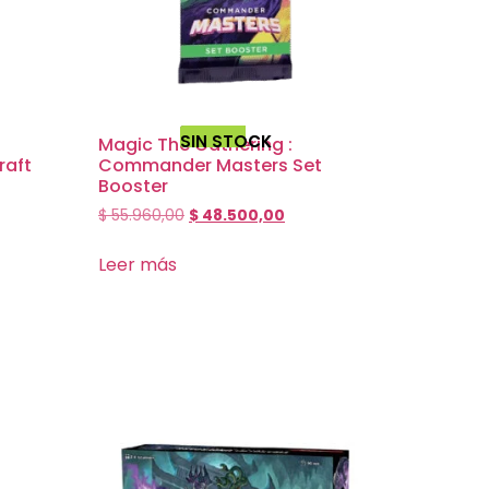
SIN STOCK
Magic The Gathering :
raft
Commander Masters Set
Booster
$
55.960,00
$
48.500,00
Leer más