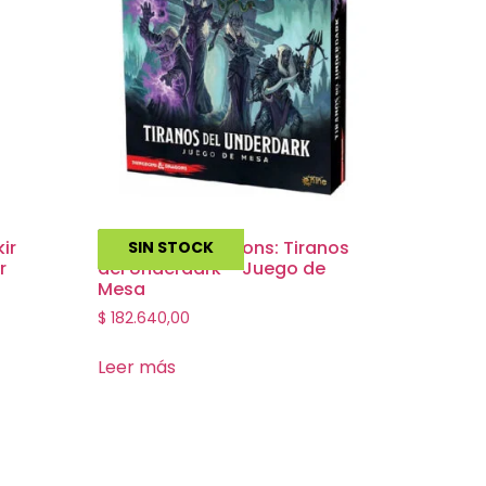
ir
Dungeon & Dragons: Tiranos
SIN STOCK
r
del Underdark – Juego de
Mesa
$
182.640,00
Leer más