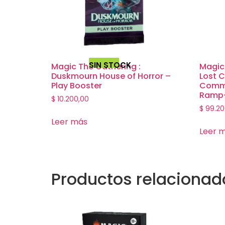
SIN STOCK
Magic The Gathering :
Magic
Duskmourn House of Horror –
Lost C
Play Booster
Comma
Ramp
$
10.200,00
$
99.20
Leer más
Leer 
Productos relacionad