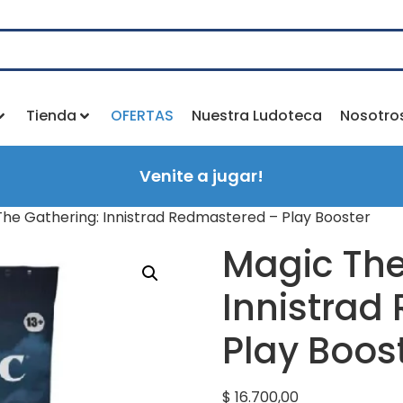
Tienda
OFERTAS
Nuestra Ludoteca
Nosotro
Venite a jugar!
The Gathering: Innistrad Redmastered – Play Booster
Magic The
Innistrad
Play Boos
$
16.700,00