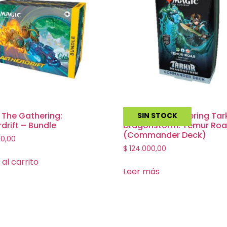
 The Gathering:
Magic The Gathering Tark
SIN STOCK
drift – Bundle
Dragonstorm: Temur Roa
(Commander Deck)
00,00
$
124.000,00
 al carrito
Leer más