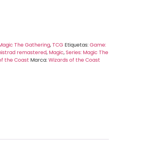
Magic The Gathering
,
TCG
Etiquetas:
Game:
nistrad remastered
,
Magic
,
Series: Magic The
of the Coast
Marca:
Wizards of the Coast