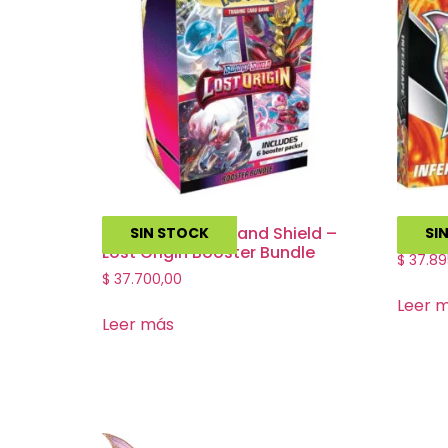
Pokemon Sword and Shield –
Pokem
SIN STOCK
SI
Lost Origin Booster Bundle
$
37.89
$
37.700,00
Leer 
Leer más