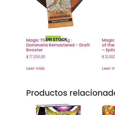
SIN STOCK
Magic The Gathering :
Magic
Dominaria Remastered – Draft
of th
Booster
– Epil
$
17.200,00
$
12.30
Leer más
Leer 
Productos relacionad