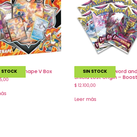
on – Infernape V Box
Pokemon TCG Sword an
N STOCK
SIN STOCK
Shield Lost Origin – Boos
5,00
$
12.100,00
más
Leer más