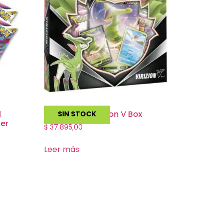
d
Pokemon – Virizion V Box
SIN STOCK
ter
$
37.895,00
Leer más