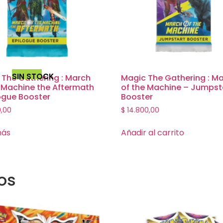
SIN STOCK
 The Gathering : March
Magic The Gathering : M
e Machine the Aftermath
of the Machine – Jumpst
ogue Booster
Booster
0,00
$
14.800,00
más
Añadir al carrito
os