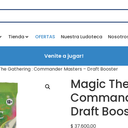
Tienda
OFERTAS
Nuestra Ludoteca
Nosotro
Venite a jugar!
The Gathering : Commander Masters – Draft Booster
Magic The
Commande
Draft Boo
$
37.600,00