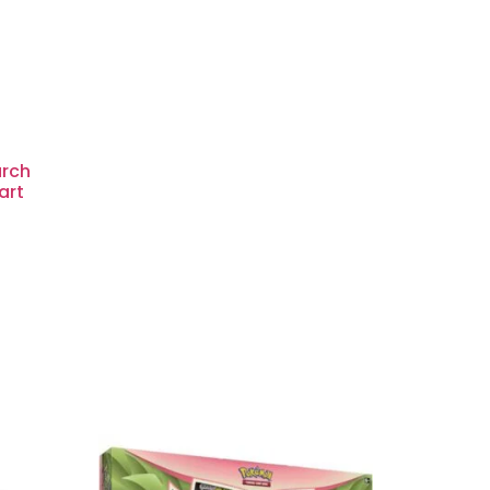
arch
art