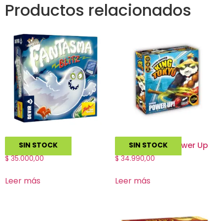
Productos relacionados
Fantasma Blitz
King of Tokyo Power Up
SIN STOCK
SIN STOCK
$
35.000,00
$
34.990,00
Leer más
Leer más