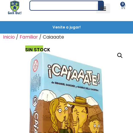
0
Venite a jugar!
Inicio
/
Familiar
/ Caiaaate
SIN STOCK