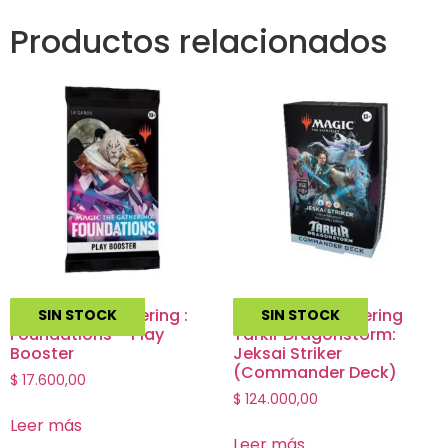
Productos relacionados
Magic The Gathering :
Magic The Gathering
SIN STOCK
SIN STOCK
Foundations – Play
Tarkir Dragonstorm:
Booster
Jeksai Striker
(Commander Deck)
$
17.600,00
$
124.000,00
Leer más
Leer más