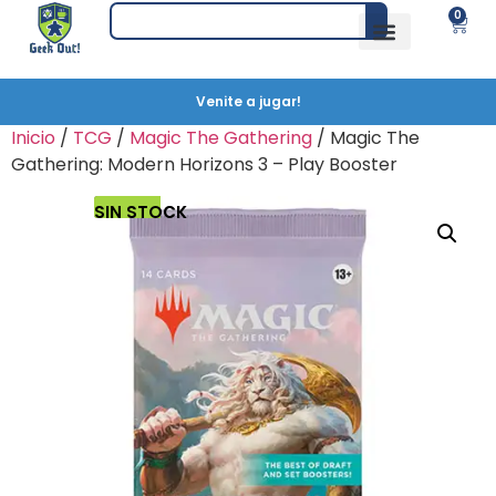
0
Venite a jugar!
Inicio
/
TCG
/
Magic The Gathering
/ Magic The
Gathering: Modern Horizons 3 – Play Booster
SIN STOCK