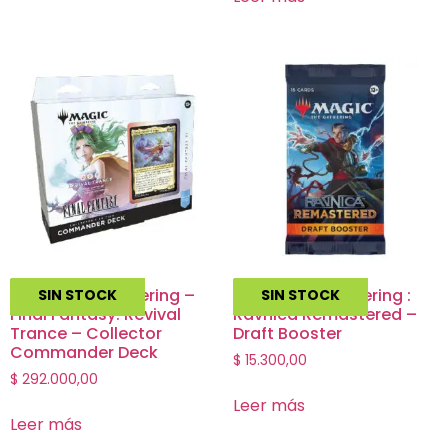
Magic The Gathering –
Magic The Gathering :
SIN STOCK
SIN STOCK
Final Fantasy: Revival
Ravnica Remastered –
Trance – Collector
Draft Booster
Commander Deck
$
15.300,00
$
292.000,00
Leer más
Leer más