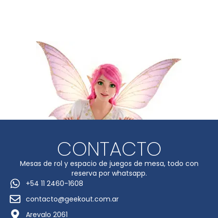
CONTACTO
Mesas de rol y espacio de juegos de mesa, todo con
reserva por whatsapp.
+54 11 2460-1608
contacto@geekout.com.ar
Arevalo 2061