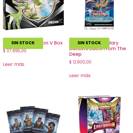
Pokemon – Virizion V Box
Yu Gi Oh!: Legendary
SIN STOCK
SIN STOCK
Duelists Duels From The
$
37.895,00
Deep
$
12.800,00
Leer más
Leer más