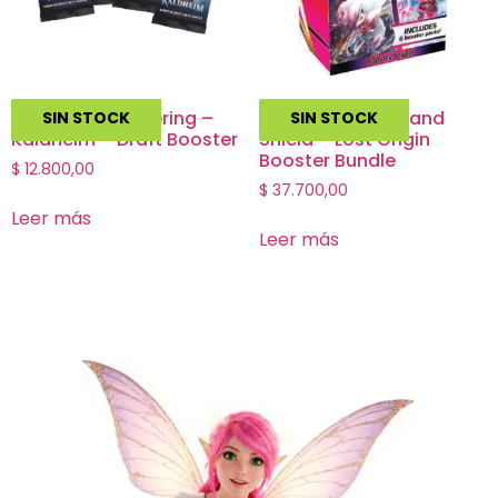
Magic the Gathering –
Pokemon Sword and
SIN STOCK
SIN STOCK
Kaldheim – Draft Booster
Shield – Lost Origin
Booster Bundle
$
12.800,00
$
37.700,00
Leer más
Leer más