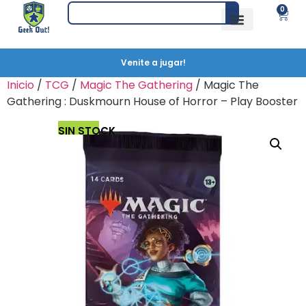
0
Venite a jugar!
Inicio
/
TCG
/
Magic The Gathering
/ Magic The
Gathering : Duskmourn House of Horror – Play Booster
SIN STOCK