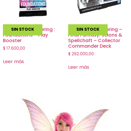
Magic The Gathering :
Magic The Gathering –
SIN STOCK
SIN STOCK
Foundations – Play
Final Fantasy: Scions &
Booster
Spellchaft – Collector
Commander Deck
$
17.600,00
$
292.000,00
Leer más
Leer más