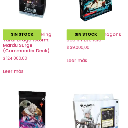
Magic The Gathering
Dungeons and Dragons
SIN STOCK
SIN STOCK
Tarkir Dragonstorm:
5ed Kit Esencial
Mardu Surge
$
39.000,00
(Commander Deck)
$
124.000,00
Leer más
Leer más