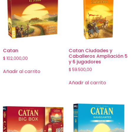
Catan
Catan Ciudades y
Caballeros Ampliación 5
$
102.000,00
y 6 jugadores
$
59.500,00
Añadir al carrito
Añadir al carrito