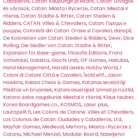
Caballeros
,
Catan: Kaupungit ja Ritarit
,
Catan: Lovagok
és városok
,
Catan: Miasta i Rycerze
,
Catan: Miestai ir
riteriai
,
Catan: Städte & Ritter
,
Catan: Steden &
Ridders
,
CATAN: Villes & Chevaliers
,
Catan: Города и
рыцари
,
Colonistii din Catan: Orase si Cavaleri
,
danspil
,
De Kolonisten van Catan: Steden & Ridders
,
Devir
,
Dice
Rolling
,
Die Siedler von Catan: Städte & Ritter
,
Expansion for Base-game
,
Filosofia Éditions
,
Franz
Vohwinkel
,
Galakta
,
Giochi Uniti
,
GP Games
,
HaKubia
,
Hand Management
,
Harald Lieske
,
Hobby World
,
I
Coloni di Catani: Città e Cavalieri
,
Ísöld ehf.
,
Jason
Hawkins
,
Kaissa Chess & Games
,
Katanas ieceļotāji:
Pilsētas un bruņiniek
,
Katani asustajad: Linnad ja rüütlid
,
Katano salos naujakuriai: Miestai ir riteriai
,
Klaus teuber
,
Korea Boardgames co.
,
KOSMOS
,
Laser plus
,
Lautapelit.fi
,
Les Colons de Catane: Villes et Chevaliers
,
Los Colonos de Catán: Ciudades y Caballeros
,
Ltd.
,
Mayfair Games
,
Medieval
,
Memory
,
Miasta i Rycerze z
Catanu
,
Michael Menzel
,
Modular Board
,
Naseljenci