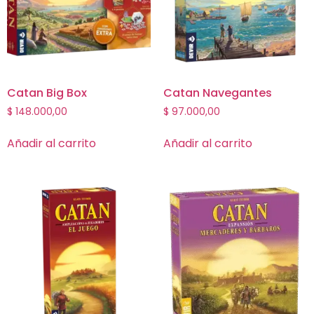
Catan Big Box
Catan Navegantes
$
148.000,00
$
97.000,00
Añadir al carrito
Añadir al carrito