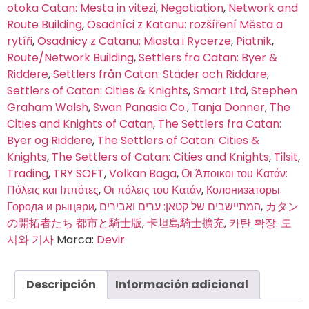
otoka Catan: Mesta in vitezi
,
Negotiation
,
Network and
Route Building
,
Osadníci z Katanu: rozšíření Města a
rytíři
,
Osadnicy z Catanu: Miasta i Rycerze
,
Piatnik
,
Route/Network Building
,
Settlers fra Catan: Byer &
Riddere
,
Settlers från Catan: Städer och Riddare
,
Settlers of Catan: Cities & Knights
,
Smart Ltd
,
Stephen
Graham Walsh
,
Swan Panasia Co.
,
Tanja Donner
,
The
Cities and Knights of Catan
,
The Settlers fra Catan:
Byer og Riddere
,
The Settlers of Catan: Cities &
Knights
,
The Settlers of Catan: Cities and Knights
,
Tilsit
,
Trading
,
TRY SOFT
,
Volkan Baga
,
Οι Άποικοι του Κατάν:
Πόλεις και Ιππότες
,
Οι πόλεις του Κατάν
,
Колонизаторы.
Города и рыцари
,
המתיישבים של קטאן: ערים ואבירים
,
カタン
の開拓者たち 都市と騎士版
,
卡坦島騎士擴充
,
카탄 확장: 도
시와 기사
Marca:
Devir
Descripción
Información adicional