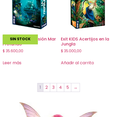
La Tripulacion Misión Mar
Exit KIDS Acertijos en la
SIN STOCK
Profundo
Jungla
$
35.600,00
$
35.000,00
Leer más
Añadir al carrito
1
2
3
4
5
→