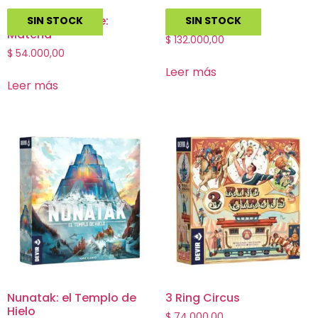
The White Castle:
Catan: Energías
SIN STOCK
SIN STOCK
Matcha
$
132.000,00
$
54.000,00
Leer más
Leer más
Nunatak: el Templo de
3 Ring Circus
Hielo
$
74.000,00