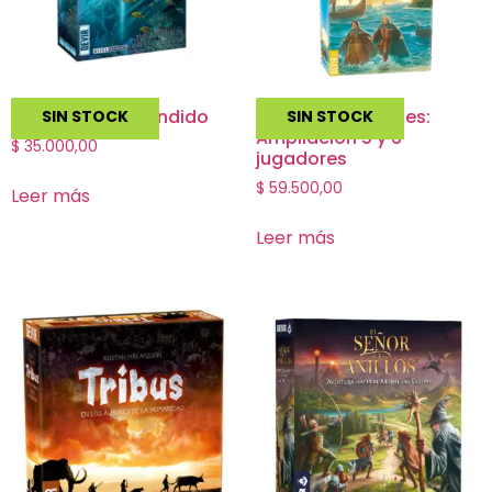
Exit: El Tesoro Hundido
Catan Navegantes:
SIN STOCK
SIN STOCK
Ampliacion 5 y 6
$
35.000,00
jugadores
$
59.500,00
Leer más
Leer más