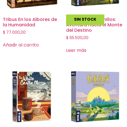
Tribus En los Albores de
El Señor de los Anillos:
SIN STOCK
la Humanidad
Aventura hacia el Monte
del Destino
$
77.000,00
$
65.500,00
Añadir al carrito
Leer más