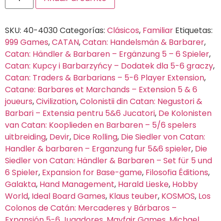
SKU:
40-4030
Categorías:
Clásicos
,
Familiar
Etiquetas:
999 Games
,
CATAN
,
Catan: Handelsmän & Barbarer
,
Catan: Händler & Barbaren – Ergänzung 5 – 6 Spieler
,
Catan: Kupcy i Barbarzyńcy – Dodatek dla 5-6 graczy
,
Catan: Traders & Barbarians – 5-6 Player Extension
,
Catane: Barbares et Marchands – Extension 5 & 6
joueurs
,
Civilization
,
Colonistii din Catan: Negustori &
Barbari – Extensia pentru 5&6 Jucatori
,
De Kolonisten
van Catan: Kooplieden en Barbaren – 5/6 spelers
uitbreiding
,
Devir
,
Dice Rolling
,
Die Siedler von Catan:
Handler & barbaren – Erganzung fur 5&6 spieler
,
Die
Siedler von Catan: Händler & Barbaren – Set für 5 und
6 Spieler
,
Expansion for Base-game
,
Filosofia Éditions
,
Galakta
,
Hand Management
,
Harald Lieske
,
Hobby
World
,
Ideal Board Games
,
Klaus teuber
,
KOSMOS
,
Los
Colonos de Catán: Mercaderes y Bárbaros –
Expansión 5-6 Jugadores
,
Mayfair Games
,
Michael