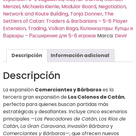
Menzel
,
Michaela Kienle
,
Modular Board
,
Negotiation
,
Network and Route Building
,
Tanja Donner
,
The
Settlers of Catan: Traders & Barbarians – 5-6 Player
Extension
,
Trading
,
Volkan Baga
,
Колонизаторы: Купцы и
Варвары – Расширение для 5-6 игроков
Marca:
Devir
Descripción
Información adicional
Descripción
La expansión
Comerciantes y Bárbaros
es la
tercera gran expansión de
Los Colonos de Catán
,
perfecta para quienes buscan partidas más
estratégicas y desafiantes. Incluye cinco escenarios
principales —
Los Pescadores de Catán
,
Los Ríos de
Catán
,
La Gran Caravana
,
Invasión Bárbara
y
Comerciantes y Bárbaros
—, que ofrecen nuevos