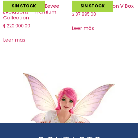
Pokemon TCG – Eevee
Pokemon – Virizion V Box
SIN STOCK
SIN STOCK
Evolutions – Premium
$
37.895,00
Collection
$
220.000,00
Leer más
Leer más