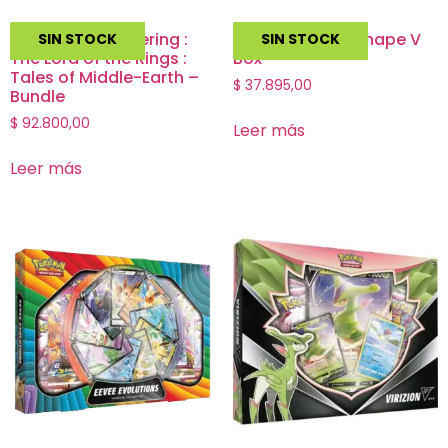
Magic The Gathering :
Pokemon – Infernape V
SIN STOCK
SIN STOCK
The Lord of the Rings :
Box
Tales of Middle-Earth –
$
37.895,00
Bundle
$
92.800,00
Leer más
Leer más