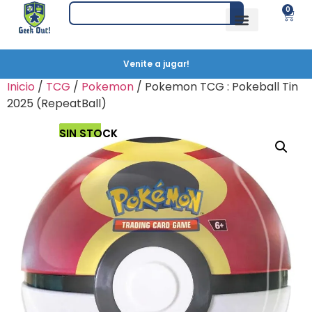
0
Venite a jugar!
Inicio
/
TCG
/
Pokemon
/ Pokemon TCG : Pokeball Tin
2025 (RepeatBall)
SIN STOCK