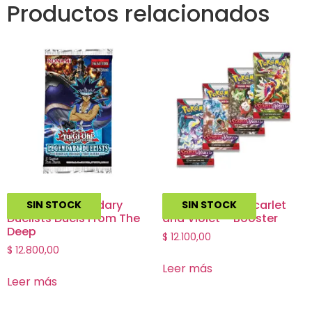
Productos relacionados
Yu Gi Oh!: Legendary
Pokemon TCG Scarlet
SIN STOCK
SIN STOCK
Duelists Duels From The
and Violet – Booster
Deep
$
12.100,00
$
12.800,00
Leer más
Leer más