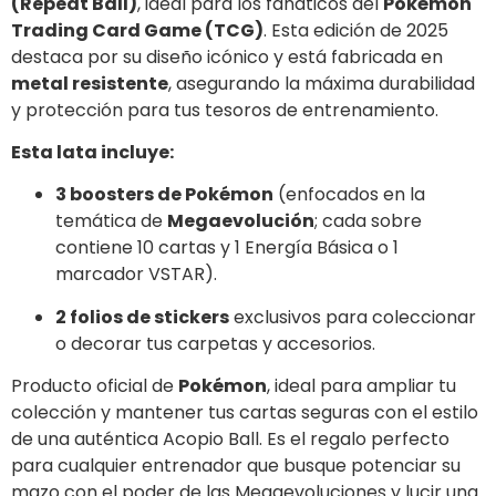
(Repeat Ball)
,
ideal para los fanáticos del
Pokémon
Trading Card Game (TCG)
.
Esta edición de 2025
destaca por su diseño icónico y está fabricada en
metal resistente
,
asegurando la máxima durabilidad
y protección para tus tesoros de entrenamiento.
Esta lata incluye:
3 boosters de Pokémon
(enfocados en la
temática de
Megaevolución
; cada sobre
contiene 10 cartas y 1 Energía Básica o 1
marcador VSTAR).
2 folios de stickers
exclusivos para coleccionar
o decorar tus carpetas y accesorios.
Producto oficial de
Pokémon
, ideal para ampliar tu
colección y mantener tus cartas seguras con el estilo
de una auténtica Acopio Ball. Es el regalo perfecto
para cualquier entrenador que busque potenciar su
mazo con el poder de las Megaevoluciones y lucir una