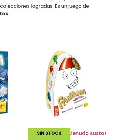
s colecciones logradas. Es un juego de
tos
.
Fantasma Blitz ¡Menudo susto!
SIN STOCK