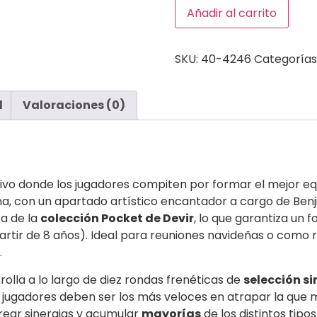
Añadir al carrito
SKU:
40-4246
Categorías
l
Valoraciones (0)
tivo donde los jugadores compiten por formar el mejor eq
, con un apartado artístico encantador a cargo de Benji 
a de la
colección Pocket de Devir
, lo que garantiza un
artir de 8 años). Ideal para reuniones navideñas o como re
.
rolla a lo largo de diez rondas frenéticas de
selección s
s jugadores deben ser los más veloces en atrapar la que m
 crear sinergias y acumular
mayorías
de los distintos tipo