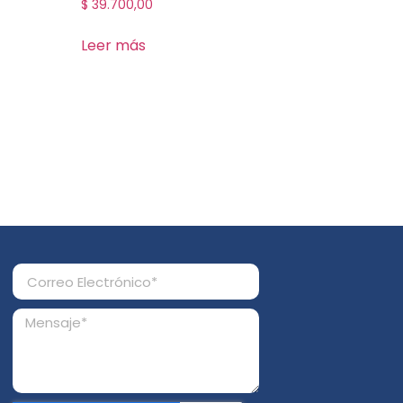
$
39.700,00
Leer más