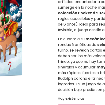
artístico encantador a car
sumerge en la noche más 
colección Pocket de Dev
reglas accesibles y part
de 8 años). Ideal para r
Invisible, el juego destil
En cuanto a su
mecánic
rondas frenéticas de
sel
turno, se revelan cartas 
deben ser los más veloce
trineo, ya que no hay turno
sinergias y acumular
may
más rápidos, fuertes o bril
Rudolph corona el trineo 
logradas. Es un juego de 
decisión bajo presión en
Hay existencias