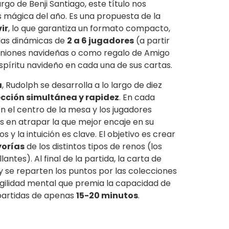
go de Benji Santiago, este título nos
mágica del año. Es una propuesta de la
ir
, lo que garantiza un formato compacto,
idas dinámicas de
2 a 6 jugadores
(a partir
euniones navideñas o como regalo de Amigo
a espíritu navideño en cada una de sus cartas.
a
, Rudolph se desarrolla a lo largo de diez
ección simultánea y rapidez
. En cada
en el centro de la mesa y los jugadores
s en atrapar la que mejor encaje en su
s y la intuición es clave. El objetivo es crear
orías
de los distintos tipos de renos (los
lantes). Al final de la partida, la carta de
y se reparten los puntos por las colecciones
agilidad mental que premia la capacidad de
 partidas de apenas
15-20 minutos
.