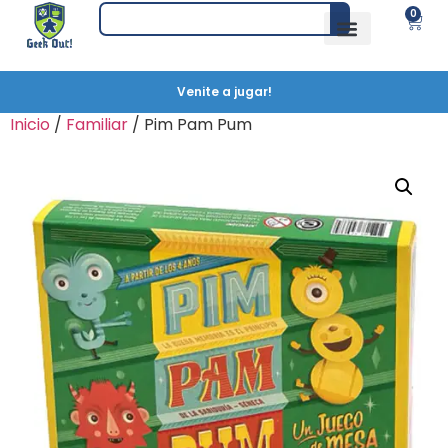
0
Venite a jugar!
Inicio
/
Familiar
/ Pim Pam Pum