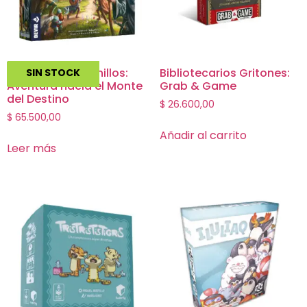
El Señor de los Anillos:
Bibliotecarios Gritones:
SIN STOCK
Aventura hacia el Monte
Grab & Game
del Destino
$
26.600,00
$
65.500,00
Añadir al carrito
Leer más