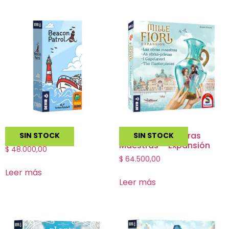
Beacon Patrol
Mille Fiori: Las obras
SIN STOCK
SIN STOCK
Maestras – Expansión
$
48.000,00
$
64.500,00
Leer más
Leer más