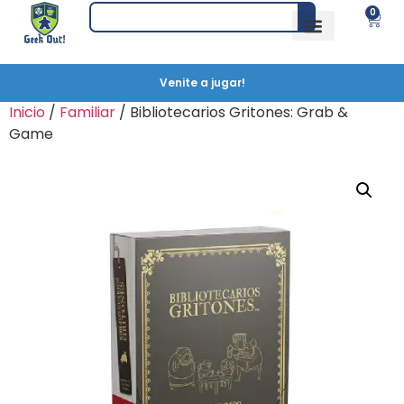
0
Venite a jugar!
Inicio
/
Familiar
/ Bibliotecarios Gritones: Grab &
Game