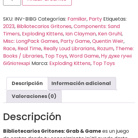
SKU:
INV-BIBG
Categorías:
Familiar
,
Party
Etiquetas:
2023
,
Bibliotecarios Gritones
,
Components: Sand
Timers
,
Exploding Kittens
,
Ian Clayman
,
Ken Gruhl
,
Misc: LongPack Games
,
Party Game
,
Quentin Weir
,
Race
,
Real Time
,
Really Loud Librarians
,
Rozum
,
Theme:
Books / Libraries
,
Top Toys
,
Word Game
,
Ну дуже гучні
бібліотекарі
Marca:
Exploding Kittens
,
Top Toys
Descripción
Información adicional
Valoraciones (0)
Descripción
Bibliotecarios Gritones: Grab & Game
es un juego