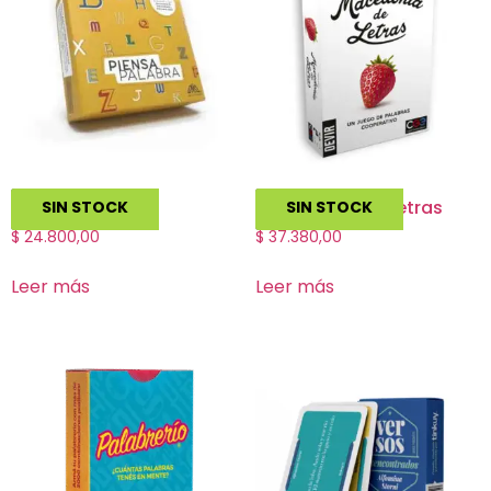
Piensa Palabra
Macedonia de Letras
SIN STOCK
SIN STOCK
$
24.800,00
$
37.380,00
Leer más
Leer más