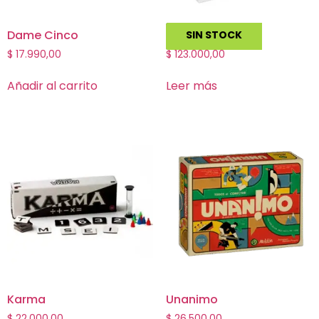
Dame Cinco
Concept
SIN STOCK
$
17.990,00
$
123.000,00
Añadir al carrito
Leer más
Karma
Unanimo
$
22.000,00
$
26.500,00