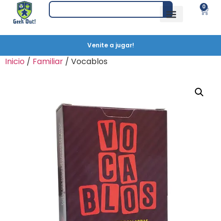
0
Venite a jugar!
Inicio
/
Familiar
/ Vocablos