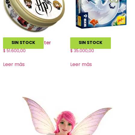
Dobble Harry Potter
Fantasma Blitz
SIN STOCK
SIN STOCK
$
51.600,00
$
35.000,00
Leer más
Leer más