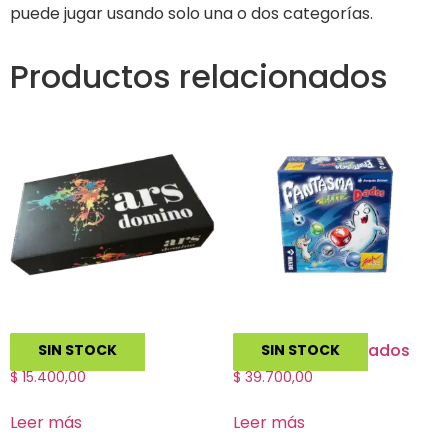
puede jugar usando solo una o dos categorías.
Productos relacionados
Ars Domino
Fantasma Blitz Dados
SIN STOCK
SIN STOCK
$
15.400,00
$
39.700,00
Leer más
Leer más