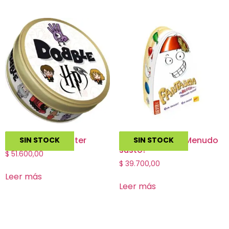
Dobble Harry Potter
Fantasma Blitz ¡Menudo
SIN STOCK
SIN STOCK
susto!
$
51.600,00
$
39.700,00
Leer más
Leer más