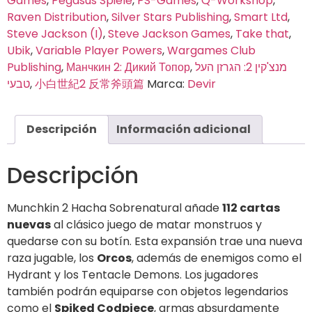
Games
,
Pegasus Spiele
,
PS-Games
,
Q-Workshop
,
Raven Distribution
,
Silver Stars Publishing
,
Smart Ltd
,
Steve Jackson (I)
,
Steve Jackson Games
,
Take that
,
Ubik
,
Variable Player Powers
,
Wargames Club
Publishing
,
Манчкин 2: Дикий Топор
,
מנצ'קין 2: הגרזן העל
טבעי
,
小白世紀2 反常斧頭篇
Marca:
Devir
Descripción
Información adicional
Descripción
Munchkin 2 Hacha Sobrenatural añade
112 cartas
nuevas
al clásico juego de matar monstruos y
quedarse con su botín. Esta expansión trae una nueva
raza jugable, los
Orcos
, además de enemigos como el
Hydrant y los Tentacle Demons. Los jugadores
también podrán equiparse con objetos legendarios
como el
Spiked Codpiece
, armas absurdamente