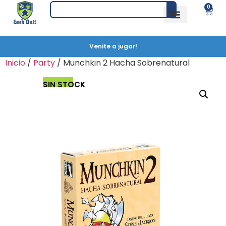
0
Venite a jugar!
Inicio
/
Party
/ Munchkin 2 Hacha Sobrenatural
SIN STOCK