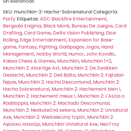
Sin existencias
SKU:
munchkin-2-Hacha-Sobrenatural
Categoría:
Party
Etiquetas:
ADC Blackfire Entertainment
,
Bergsala Enigma
,
Black Monk
,
Bureau De Juegos
,
Card
Drafting
,
Card Game
,
Delta Vision Publishing
,
Dice
Rolling
,
Edge Entertainment
,
Expansion for Base-
game
,
Fantasy
,
Fighting
,
Galápagos Jogos
,
Hand
Management
,
Hobby World
,
Humor
,
John Kovalic
,
Kaissa Chess & Games
,
Munchkin
,
Munchkin 1+2
,
Munchkin 2: Abartige Axt
,
Munchkin 2: De Zwakken
Geslacht
,
Munchkin 2: Deli Balta
,
Munchkin 2: Fajtalan
fejsze
,
Munchkin 2: Hacha Descomunal
,
Munchkin 2:
Hacha Sobrenatural
,
Munchkin 2: Hachement bien !
,
Munchkin 2: Hachement mieux !
,
Munchkin 2: L'Ascia o
Raddoppia
,
Munchkin 2: Machado Descomunal
,
Munchkin 2: Neskutečná sekera
,
Munchkin 2: Unnatural
Axe
,
Munchkin 2: Wielosieczny topór
,
Munchkin 2:
Αφύσικο τσεκούρι
,
Munchkin Unnatural Axe
,
NeoTroy