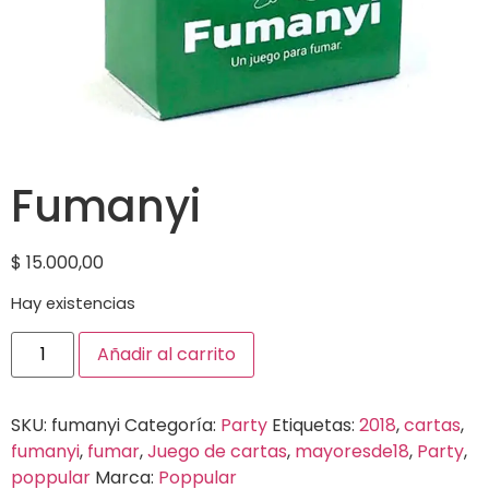
Fumanyi
$
15.000,00
Hay existencias
Añadir al carrito
SKU:
fumanyi
Categoría:
Party
Etiquetas:
2018
,
cartas
,
fumanyi
,
fumar
,
Juego de cartas
,
mayoresde18
,
Party
,
poppular
Marca:
Poppular