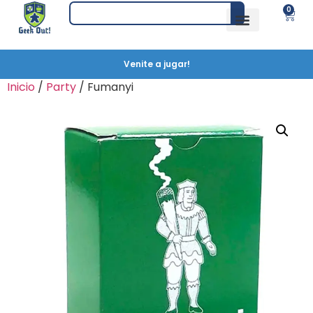
0
Venite a jugar!
Inicio
/
Party
/ Fumanyi