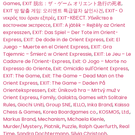
Games
,
EXIT 脱出：ザ・ゲーム オリエント急行の死者
,
EXIT 방 탈출 게임: 오리엔트 특급열차 살인사건
,
EXIT- Ο
νεκρός του όριαν εξπρές
,
EXIT-КВЕСТ. Убийство в
восточном экспрессе
,
EXIT: A játék – Rejtély az Orient
expresszen
,
EXIT: Das Spiel – Der Tote im Orient-
Express
,
EXIT: De dode in de Orient Express
,
Exit: El
Juego – Muerte en el Orient Express
,
EXIT: Gra
Tajemnic – Śmierć w Orient Expressie
,
EXIT: Le Jeu – Le
Cadavre de l'Orient-Express
,
Exit: O Jogo – Morte no
Expresso do Oriente
,
Exit: Omicidio sull'Orient Express
,
EXIT: The Game
,
Exit: The Game – Dead Man on the
Orient Express
,
EXIT: The Game – Døden På
Orientekspressen
,
Exit: Úniková hra – Mrtvý muž v
Orient Expresu
,
Family
,
Galakta
,
Games with Solitaire
Rules
,
Giochi Uniti
,
Group SNE
,
IELLO
,
Inka Brand
,
Kaissa
Chess & Games
,
Korea Boardgames co.
,
KOSMOS
,
Ltd.
,
Markus Brand
,
Mechanism
,
Michaela Kienle
,
Murder/Mystery
,
Piatnik
,
Puzzle
,
Ralph Querfurth
,
Real
Time
,
Sandra Dochtermann
,
Silvia Christoph
,