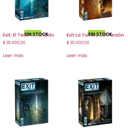
SIN STOCK
SIN STOCK
Exit: El Tesoro Hundido
Exit La Tumba del Faraón
$
35.000,00
$
35.000,00
Leer más
Leer más