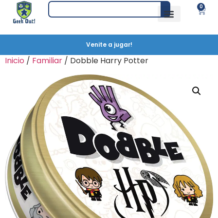
0
Venite a jugar!
Inicio
/
Familiar
/ Dobble Harry Potter