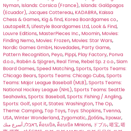
Nyman
,
Islands: Corsica (France)
,
Islands: Galápagos
(Ecuador)
,
Jacques Cottereau
,
KADABRA
,
Kaissa
Chess & Games
,
Kig & find
,
Korea Boardgames co.
,
Lautapelit.fi
,
Lifestyle Boardgames Ltd
,
Look & Find
,
Louvre Editions
,
MasterPieces Inc.
,
Moomin
,
Movies:
Finding Nemo
,
Movies: Frozen
,
Movies: Star Wars
,
Nordic Games GmbH
,
Novedades
,
Party Game
,
Pattern Recognition
,
Peyo
,
Pippi
,
Play Factory
,
Ponva
d.o.o.
,
Rabén & Sjögren
,
Real Time
,
Rebel Sp. z o.o.
,
Siam
Board Games
,
Speed Matching
,
Sports
,
Sports Teams:
Chicago Bears
,
Sports Teams: Chicago Cubs
,
Sports
Teams: Major League Baseball (MLB)
,
Sports Teams:
National Hockey League (NHL)
,
Sports Teams: Seattle
Seahawks
,
Sports: Baseball
,
Sports: Fishing / Angling
,
Sports: Golf
,
spot it
,
States: Washington
,
The Op
,
Theme: Camping
,
Top Toys
,
Toys: Shopkins
,
Tvenna
,
USA
,
Winter Wonderland
,
Zygomatic
,
Доббль
,
Ігромаг
,
أسرع منك
,
דאבל!
,
ด็อบเบิล
,
ด็อบเบิล Minions
,
ドブル
,
嗒宝
,
嗒