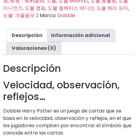
寶
,
嗒寶：哈利波特
,
도블
,
도블 MARVEL
,
도블 동물원
,
도블
미니언즈
,
도블 캠핑
,
도블 컬렉터스 에디션
,
도블 해리 포터
,
도블: 겨울왕국 2
Marca:
Dobble
Descripción
Información adicional
Valoraciones (0)
Descripción
Velocidad, observación,
reflejos…
Dobble Harry Potter es un juego de cartas que se
basa en la velocidad, observación y reflejos, en el que
los jugadores compiten por encontrar el símbolo que
coincide entre las cartas.