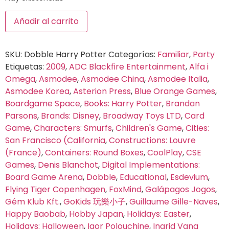
Añadir al carrito
SKU:
Dobble Harry Potter
Categorías:
Familiar
,
Party
Etiquetas:
2009
,
ADC Blackfire Entertainment
,
Alfa i
Omega
,
Asmodee
,
Asmodee China
,
Asmodee Italia
,
Asmodee Korea
,
Asterion Press
,
Blue Orange Games
,
Boardgame Space
,
Books: Harry Potter
,
Brandan
Parsons
,
Brands: Disney
,
Broadway Toys LTD
,
Card
Game
,
Characters: Smurfs
,
Children's Game
,
Cities:
San Francisco (California
,
Constructions: Louvre
(France)
,
Containers: Round Boxes
,
CoolPlay
,
CSE
Games
,
Denis Blanchot
,
Digital Implementations:
Board Game Arena
,
Dobble
,
Educational
,
Esdevium
,
Flying Tiger Copenhagen
,
FoxMind
,
Galápagos Jogos
,
Gém Klub Kft.
,
GoKids 玩樂小子
,
Guillaume Gille-Naves
,
Happy Baobab
,
Hobby Japan
,
Holidays: Easter
,
Holidays: Halloween
,
Igor Polouchine
,
Ingrid Vang