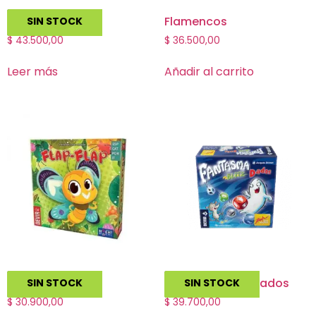
Jungle Speed
Flamencos
SIN STOCK
$
43.500,00
$
36.500,00
Leer más
Añadir al carrito
Flap Flap
Fantasma Blitz Dados
SIN STOCK
SIN STOCK
$
30.900,00
$
39.700,00