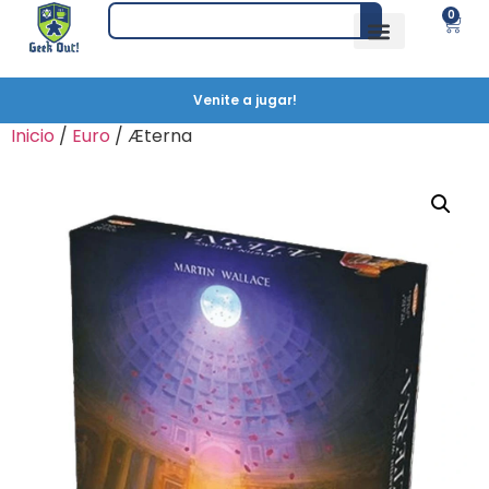
0
Venite a jugar!
Inicio
/
Euro
/ Æterna