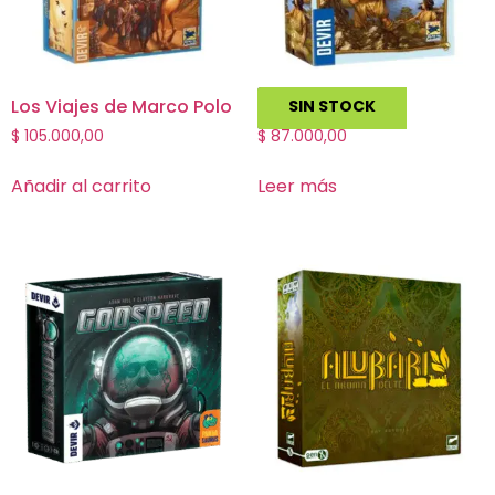
Los Viajes de Marco Polo
Stone Age
SIN STOCK
$
105.000,00
$
87.000,00
Añadir al carrito
Leer más