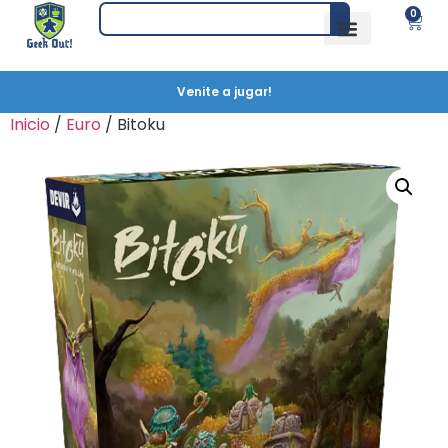
0
Venite a jugar!
Inicio
/
Euro
/ Bitoku