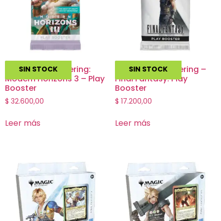
Magic The Gathering:
Magic The Gathering –
SIN STOCK
SIN STOCK
Modern Horizons 3 – Play
Final Fantasy: Play
Booster
Booster
$
32.600,00
$
17.200,00
Leer más
Leer más