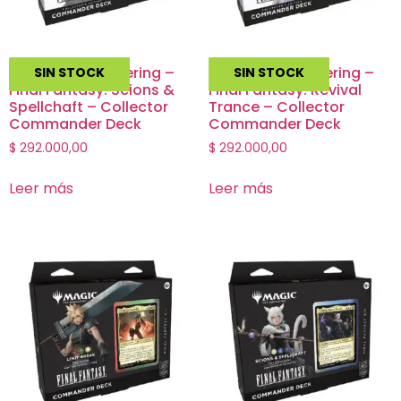
Magic The Gathering –
Magic The Gathering –
SIN STOCK
SIN STOCK
Final Fantasy: Scions &
Final Fantasy: Revival
Spellchaft – Collector
Trance – Collector
Commander Deck
Commander Deck
$
292.000,00
$
292.000,00
Leer más
Leer más