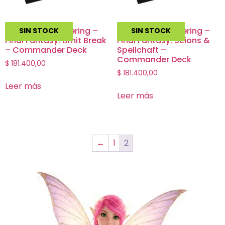
Magic The Gathering –
Magic The Gathering –
SIN STOCK
SIN STOCK
Final Fantasy: Limit Break
Final Fantasy: Scions &
– Commander Deck
Spellchaft –
Commander Deck
$
181.400,00
$
181.400,00
Leer más
Leer más
←
1
2