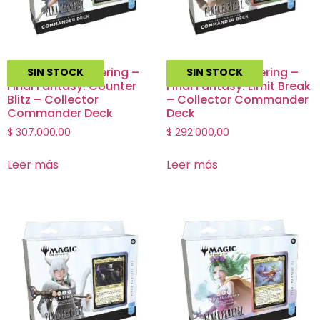
Magic The Gathering –
Magic The Gathering –
SIN STOCK
SIN STOCK
Final Fantasy: Counter
Final Fantasy: Limit Break
Blitz – Collector
– Collector Commander
Commander Deck
Deck
$
307.000,00
$
292.000,00
Leer más
Leer más