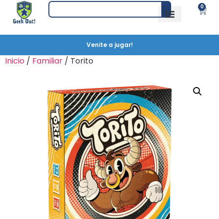
0
Venite a jugar!
Inicio
/
Familiar
/ Torito