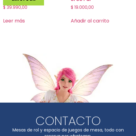
$
39.990,00
$
19.000,00
Leer más
Añadir al carrito
CONTACTO
Mesas de rol y espacio de juegos de mesa, todo con