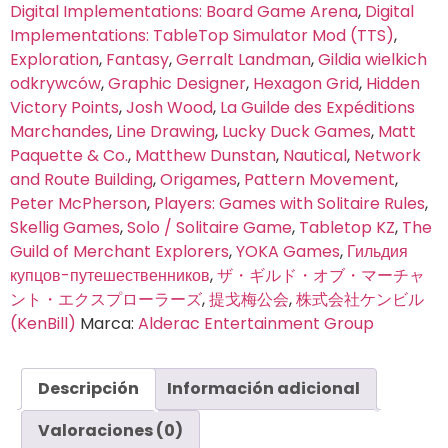
Digital Implementations: Board Game Arena
,
Digital
Implementations: TableTop Simulator Mod (TTS)
,
Exploration
,
Fantasy
,
Gerralt Landman
,
Gildia wielkich
odkrywców
,
Graphic Designer
,
Hexagon Grid
,
Hidden
Victory Points
,
Josh Wood
,
La Guilde des Expéditions
Marchandes
,
Line Drawing
,
Lucky Duck Games
,
Matt
Paquette & Co.
,
Matthew Dunstan
,
Nautical
,
Network
and Route Building
,
Origames
,
Pattern Movement
,
Peter McPherson
,
Players: Games with Solitaire Rules
,
Skellig Games
,
Solo / Solitaire Game
,
Tabletop KZ
,
The
Guild of Merchant Explorers
,
YOKA Games
,
Гильдия
купцов-путешественников
,
ザ・ギルド・オブ・マーチャ
ント・エクスプローラーズ
,
提戈梅公会
,
株式会社ケンビル
(KenBill)
Marca:
Alderac Entertainment Group
Descripción
Información adicional
Valoraciones (0)