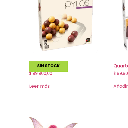
Pylos
Quart
SIN STOCK
$
99.900,00
$
99.90
Leer más
Añadir