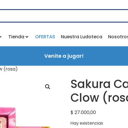
Tienda
OFERTAS
Nuestra Ludoteca
Nosotro
Venite a jugar!
w (rosa)
Sakura Ca
Clow (ros
$
27.000,00
Hay existencias