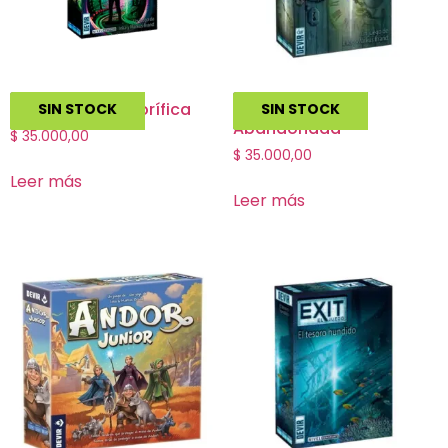
Exit La Feria Terrorífica
Exit La Cabaña
SIN STOCK
SIN STOCK
Abandonada
$
35.000,00
$
35.000,00
Leer más
Leer más