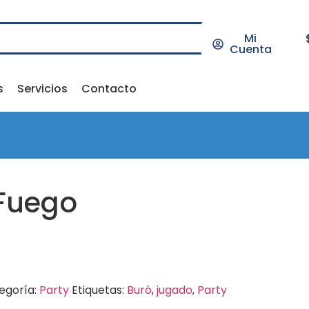
Mi
Cuenta
s
Servicios
Contacto
 Fuego
egoría:
Party
Etiquetas:
Buró
,
jugado
,
Party