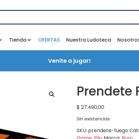
Tienda
OFERTAS
Nuestra Ludoteca
Nosotro
Venite a jugar!
Prendete
$
27.490,00
Sin existencias
SKU:
prendete-fuego
Cat
Game
,
Pilo
Marca:
Buro