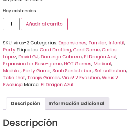
Hay existencias
Añadir al carrito
SKU:
virus-2
Categorías:
Expansiones
,
Familiar
,
Infantil
,
Party
Etiquetas:
Card Drafting
,
Card Game
,
Carlos
López
,
David GJ
,
Domingo Cabrero
,
El Dragón Azul
,
Expansion for Base-game
,
HOT Games
,
Medical
,
Muduko
,
Party Game
,
Santi Santisteban
,
Set collection
,
Take that
,
Tranjis Games
,
Virus! 2 Evolution
,
Wirus 2
Ewolucja
Marca:
El Dragon Azul
Descripción
Información adicional
Descripción