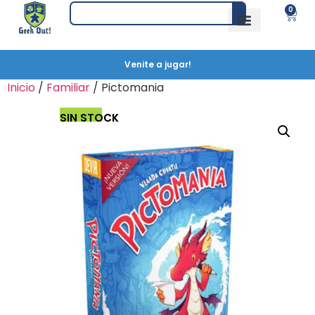
0
Venite a jugar!
Inicio
/
Familiar
/ Pictomania
SIN STOCK