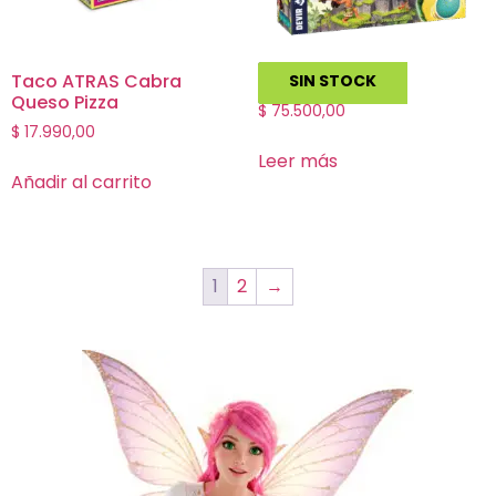
Taco ATRAS Cabra
Dodo
SIN STOCK
Queso Pizza
$
75.500,00
$
17.990,00
Leer más
Añadir al carrito
1
2
→