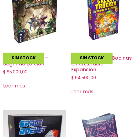
Dungeon Fighter –
Galaxy Trucker : Bocinas
SIN STOCK
SIN STOCK
Segunda Edición
en el Espacio –
Expansión
$
85.000,00
$
64.500,00
Leer más
Leer más