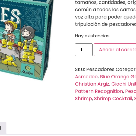
tamaños, cantidades, oríg
común a todas las cartas
voz alta para poder queda
tripulación de pescadores
Hay existencias
Añadir al carrit
SKU:
Pescadores
Categor
Asmodee
,
Blue Orange 
Christian Argiz
,
Giochi Unit
Pattern Recognition
,
Pes
Shrimp
,
Shrimp Cocktail
,
l