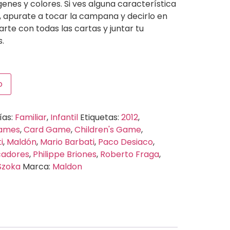
enes y colores. Si ves alguna característica
, apurate a tocar la campana y decirlo en
rte con todas las cartas y juntar tu
.
o
ías:
Familiar
,
Infantil
Etiquetas:
2012
,
Games
,
Card Game
,
Children's Game
,
i
,
Maldón
,
Mario Barbati
,
Paco Desiaco
,
cadores
,
Philippe Briones
,
Roberto Fraga
,
Szoka
Marca:
Maldon