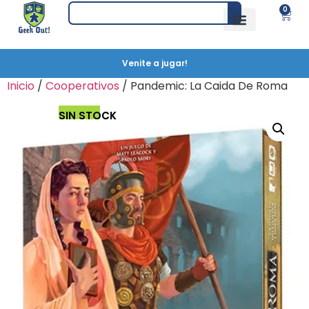
0
Venite a jugar!
Inicio
/
Cooperativos
/ Pandemic: La Caida De Roma
SIN STOCK