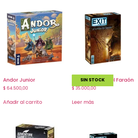
Andor Junior
Exit La Tumba del Faraón
SIN STOCK
$
64.500,00
$
35.000,00
Añadir al carrito
Leer más