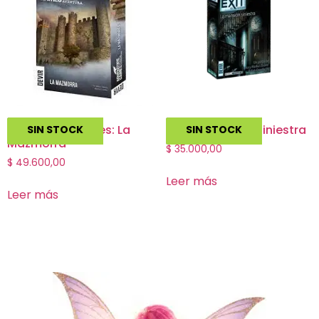
Adventure Games: La
Exit La Mansión Siniestra
SIN STOCK
SIN STOCK
Mazmorra
$
35.000,00
$
49.600,00
Leer más
Leer más