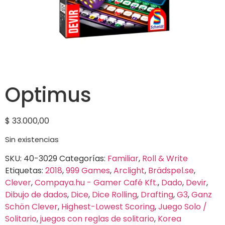
Optimus
$
33.000,00
Sin existencias
SKU:
40-3029
Categorías:
Familiar
,
Roll & Write
Etiquetas:
2018
,
999 Games
,
Arclight
,
Brädspel.se
,
Clever
,
Compaya.hu - Gamer Café Kft.
,
Dado
,
Devir
,
Dibujo de dados
,
Dice
,
Dice Rolling
,
Drafting
,
G3
,
Ganz
Schön Clever
,
Highest-Lowest Scoring
,
Juego Solo /
Solitario
,
juegos con reglas de solitario
,
Korea