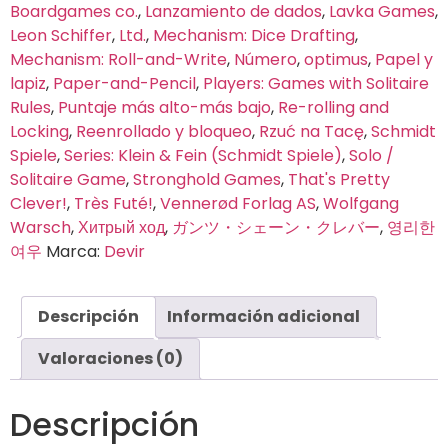
Boardgames co.
,
Lanzamiento de dados
,
Lavka Games
,
Leon Schiffer
,
Ltd.
,
Mechanism: Dice Drafting
,
Mechanism: Roll-and-Write
,
Número
,
optimus
,
Papel y
lapiz
,
Paper-and-Pencil
,
Players: Games with Solitaire
Rules
,
Puntaje más alto-más bajo
,
Re-rolling and
Locking
,
Reenrollado y bloqueo
,
Rzuć na Tacę
,
Schmidt
Spiele
,
Series: Klein & Fein (Schmidt Spiele)
,
Solo /
Solitaire Game
,
Stronghold Games
,
That's Pretty
Clever!
,
Très Futé!
,
Vennerød Forlag AS
,
Wolfgang
Warsch
,
Хитрый ход
,
ガンツ・シェーン・クレバー
,
영리한
여우
Marca:
Devir
Descripción
Información adicional
Valoraciones (0)
Descripción