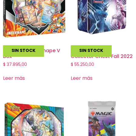
Pokemon – Infernape V
Pokemon TCG –
SIN STOCK
SIN STOCK
Box
Collector Chest Fall 2022
$
37.895,00
$
55.250,00
Leer más
Leer más