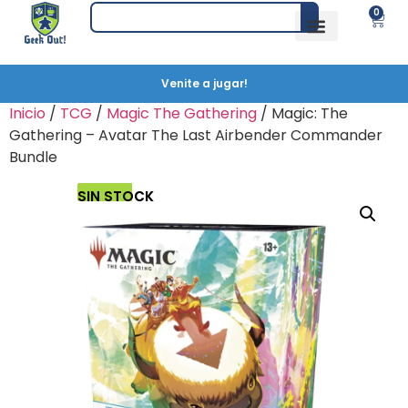
0
Venite a jugar!
Inicio
/
TCG
/
Magic The Gathering
/ Magic: The
Gathering – Avatar The Last Airbender Commander
Bundle
SIN STOCK