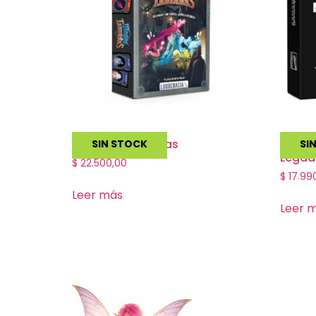
Magos y Tabernas
No Lo
SIN STOCK
SI
Legad
$
22.500,00
$
17.99
Leer más
Leer 