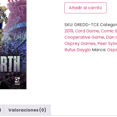
Añadir al carrito
SKU:
DREDD-TCE
Categor
2019
,
Card Game
,
Comic B
Cooperative Game
,
Dan 
Osprey Games
,
Peer Sylv
Rufus Dayglo
Marca:
Osp
l
Valoraciones (0)