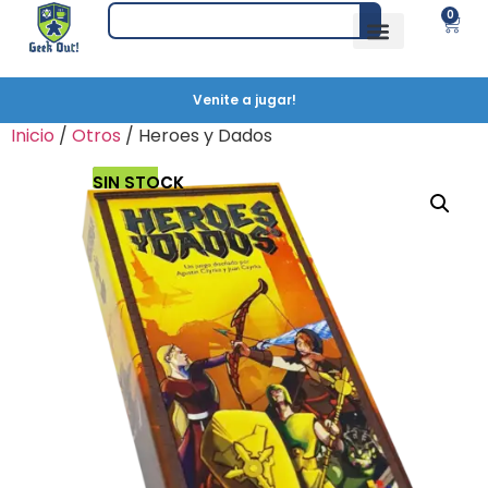
0
Venite a jugar!
Inicio
/
Otros
/ Heroes y Dados
SIN STOCK