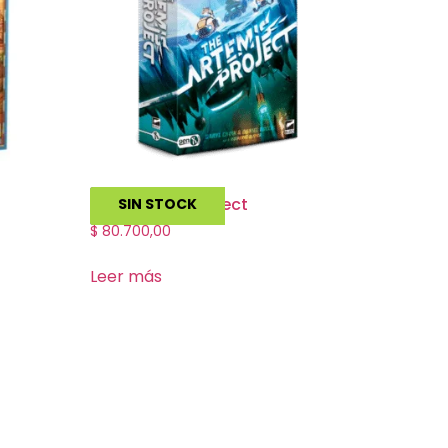
The Artemis Project
SIN STOCK
$
80.700,00
Leer más