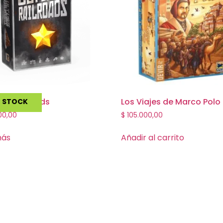
te Railroads
Los Viajes de Marco Polo
N STOCK
00,00
$
105.000,00
más
Añadir al carrito