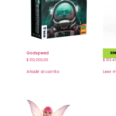
Godspeed
Ultima
SI
$
102.000,00
$
103.4
Añadir al carrito
Leer 