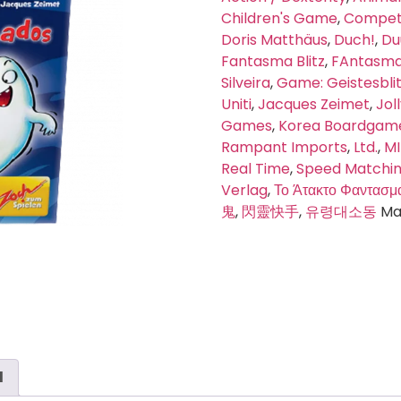
Children's Game
,
Compet
Doris Matthäus
,
Duch!
,
Du
Fantasma Blitz
,
FAntasma 
Silveira
,
Game: Geistesbli
Uniti
,
Jacques Zeimet
,
Jol
Games
,
Korea Boardgame
Rampant Imports
,
Ltd.
,
M
Real Time
,
Speed Matchi
Verlag
,
Το Άτακτο Φαντασμ
鬼
,
閃靈快手
,
유령대소동
Ma
l