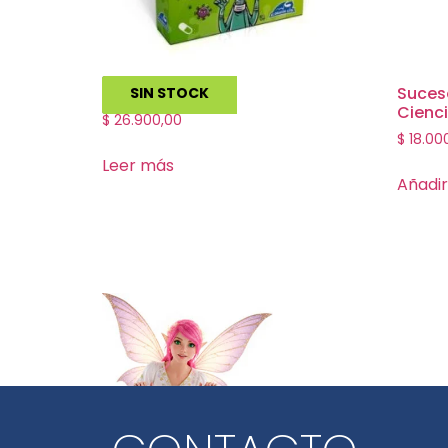
Virus!
Suces
SIN STOCK
Cienci
$
26.900,00
$
18.00
Leer más
Añadir