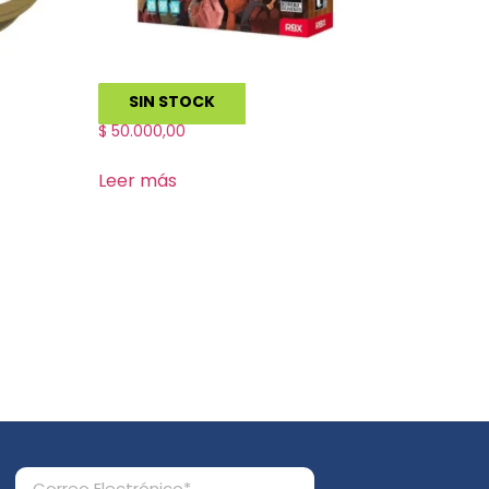
Tsukiji
SIN STOCK
$
50.000,00
Leer más