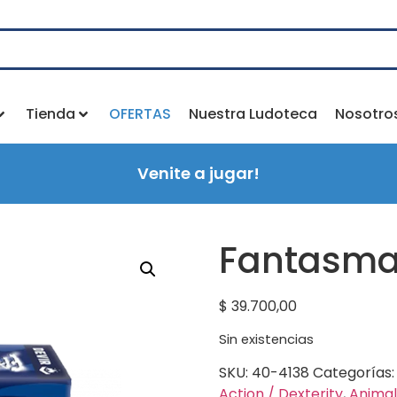
Tienda
OFERTAS
Nuestra Ludoteca
Nosotro
Venite a jugar!
Fantasma 
$
39.700,00
Sin existencias
SKU:
40-4138
Categorías
Action / Dexterity
,
Animal