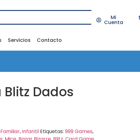
Mi
Cuenta
s
Servicios
Contacto
Blitz Dados
:
Familiar
,
Infantil
Etiquetas:
999 Games
,
s: Mice
,
Bazar Bizarre
,
Blitz
,
Card Game
,