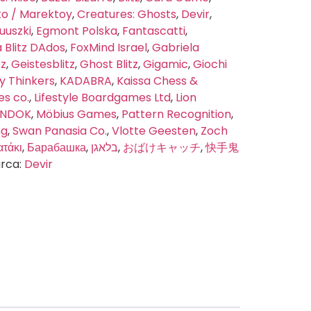
o / Marektoy
,
Creatures: Ghosts
,
Devir
,
uuszki
,
Egmont Polska
,
Fantascatti
,
Blitz DAdos
,
FoxMind Israel
,
Gabriela
tz
,
Geistesblitz
,
Ghost Blitz
,
Gigamic
,
Giochi
ly Thinkers
,
KADABRA
,
Kaissa Chess &
s co.
,
Lifestyle Boardgames Ltd
,
Lion
INDOK
,
Möbius Games
,
Pattern Recognition
,
ng
,
Swan Panasia Co.
,
Vlotte Geesten
,
Zoch
ατάκι
,
Барабашка
,
בלאגן
,
おばけキャッチ
,
快手鬼
rca:
Devir