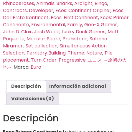
Rhinoceroses
,
Animals: Sharks
,
Arclight
,
Bingo
,
Contracts
,
Developer
,
Ecos: Continent Originel
,
Ecos:
Der Erste Kontinent
,
Ecos: First Continent
,
Ecos: Primer
Continente
,
Environmental
,
Family
,
Gen-X Games
,
John D. Clair
,
Josh Wood
,
Lucky Duck Games
,
Matt
Paquette
,
Modular Board
,
Prehistoric
,
Sabrina
Miramon
,
Set collection
,
Simultaneous Action
Selection
,
Territory Building
,
Theme: Nature
,
TIle
placement
,
Turn Order: Progressive
,
エコス ～原初の大
地～
Marca:
Buro
Descripción
Información adicional
Valoraciones (0)
Descripción
Ecos Primer Continente
te invita a imaginar un