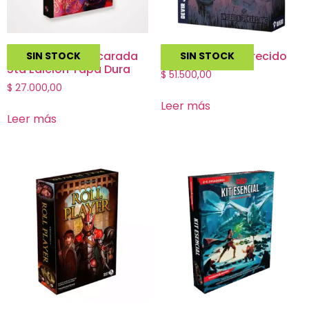
Vampiro La Mascarada
Alice ha desaparecido
SIN STOCK
SIN STOCK
5ta Edición Tapa Dura
$
51.500,00
$
27.000,00
Leer más
Leer más