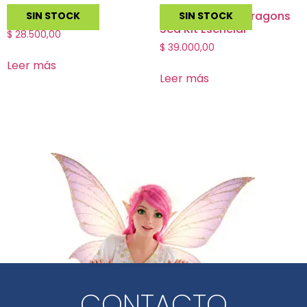
Roll Player
Dungeons and Dragons
SIN STOCK
SIN STOCK
5ed Kit Esencial
$
28.500,00
$
39.000,00
Leer más
Leer más
CONTACTO